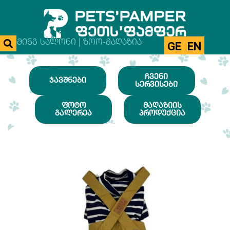
ᲒᲠᲣᲛᲘᲜᲒ ᲡᲐᲚᲝᲜᲘ | ᲖᲝᲝ-ᲛᲐᲦᲐᲖᲘᲐ
GE
EN
ᲩᲕᲔᲜᲘ
ᲯᲐᲕᲨᲜᲔᲑᲘ
ᲡᲔᲠᲕᲘᲡᲔᲑᲘ
ᲤᲝᲢᲝ
ᲛᲐᲦᲐᲖᲘᲘᲡ
ᲒᲐᲚᲔᲠᲔᲐ
ᲞᲠᲝᲓᲣᲥᲪᲘᲐ