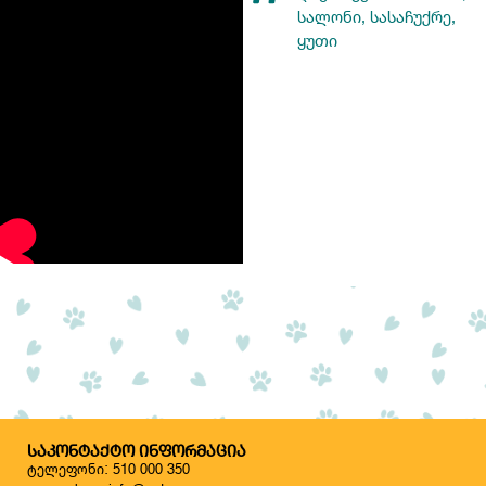
სალონი
,
სასაჩუქრე
,
ყუთი
ᲡᲐᲙᲝᲜᲢᲐᲥᲢᲝ ᲘᲜᲤᲝᲠᲛᲐᲪᲘᲐ
ტელეფონი: 510 000 350