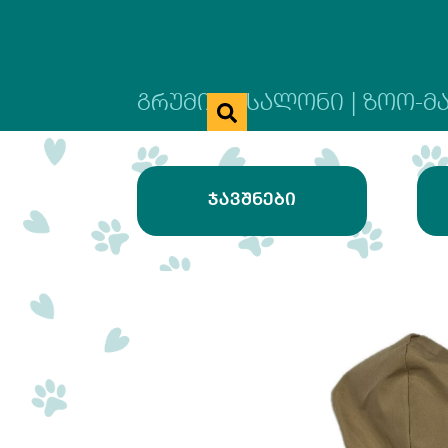
ᲒᲠᲣᲛᲘᲜᲒ ᲡᲐᲚᲝᲜᲘ | ᲖᲝᲝ-Მ
ᲯᲐᲕᲨᲜᲔᲑᲘ