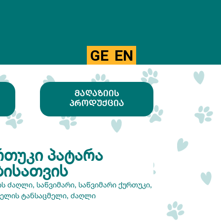
GE
EN
ᲛᲐᲦᲐᲖᲘᲘᲡ
ᲞᲠᲝᲓᲣᲥᲪᲘᲐ
ᲠᲗᲣᲙᲘ ᲞᲐᲢᲐᲠᲐ
ᲑᲘᲡᲐᲗᲕᲘᲡ
ის ძაღლი
,
საწვიმარი
,
საწვიმარი ქურთუკი
,
ველის ტანსაცმელი
,
ძაღლი