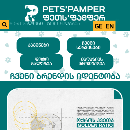
ᲒᲠᲣᲛᲘᲜᲒ ᲡᲐᲚᲝᲜᲘ | ᲖᲝᲝ-ᲛᲐᲦᲐᲖᲘᲐ
GE
EN
ᲩᲕᲔᲜᲘ
ᲯᲐᲕᲨᲜᲔᲑᲘ
ᲡᲔᲠᲕᲘᲡᲔᲑᲘ
ᲤᲝᲢᲝ
ᲛᲐᲦᲐᲖᲘᲘᲡ
ᲒᲐᲚᲔᲠᲔᲐ
ᲞᲠᲝᲓᲣᲥᲪᲘᲐ
ᲩᲕᲔᲜᲘ ᲑᲠᲔᲜᲓᲘᲡ ᲘᲓᲔᲜᲢᲝᲑᲐ