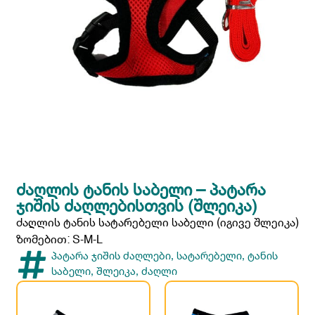
ᲫᲐᲦᲚᲘᲡ ᲢᲐᲜᲘᲡ ᲡᲐᲑᲔᲚᲘ – ᲞᲐᲢᲐᲠᲐ
ᲯᲘᲨᲘᲡ ᲫᲐᲦᲚᲔᲑᲘᲡᲗᲕᲘᲡ (ᲨᲚᲔᲘᲙᲐ)
ძაღლის ტანის სატარებელი საბელი (იგივე შლეიკა)
ზომებით: S-M-L
პატარა ჯიშის ძაღლები
,
სატარებელი
,
ტანის
საბელი
,
შლეიკა
,
ძაღლი