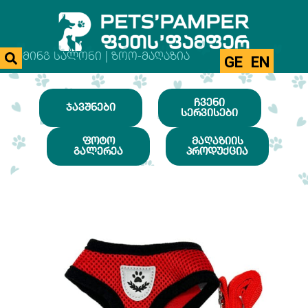
ᲒᲠᲣᲛᲘᲜᲒ ᲡᲐᲚᲝᲜᲘ | ᲖᲝᲝ-ᲛᲐᲦᲐᲖᲘᲐ
GE
EN
ᲩᲕᲔᲜᲘ
ᲯᲐᲕᲨᲜᲔᲑᲘ
ᲡᲔᲠᲕᲘᲡᲔᲑᲘ
ᲤᲝᲢᲝ
ᲛᲐᲦᲐᲖᲘᲘᲡ
ᲒᲐᲚᲔᲠᲔᲐ
ᲞᲠᲝᲓᲣᲥᲪᲘᲐ