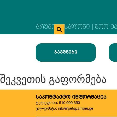
ᲒᲠᲣᲛᲘᲜᲒ ᲡᲐᲚᲝᲜᲘ | ᲖᲝᲝ-Მ
ᲯᲐᲕᲨᲜᲔᲑᲘ
შეკვეთის გაფორმება
ᲡᲐᲙᲝᲜᲢᲐᲥᲢᲝ ᲘᲜᲤᲝᲠᲛᲐᲪᲘᲐ
ტელეფონი: 510 000 350
ელ-ფოსტა: info@petspamper.ge