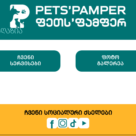
ᲐᲦᲐᲖᲘᲐ
ᲩᲕᲔᲜᲘ
ᲤᲝᲢᲝ
ᲡᲔᲠᲕᲘᲡᲔᲑᲘ
ᲒᲐᲚᲔᲠᲔᲐ
ᲩᲕᲔᲜᲘ ᲡᲝᲪᲘᲐᲚᲣᲠᲘ ᲥᲡᲔᲚᲔᲑᲘ