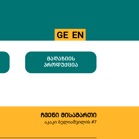
GE
EN
ᲛᲐᲦᲐᲖᲘᲘᲡ
ᲞᲠᲝᲓᲣᲥᲪᲘᲐ
ᲩᲕᲔᲜᲘ ᲛᲘᲡᲐᲛᲐᲠᲗᲘ
აკაკი ბელიაშვილის #7