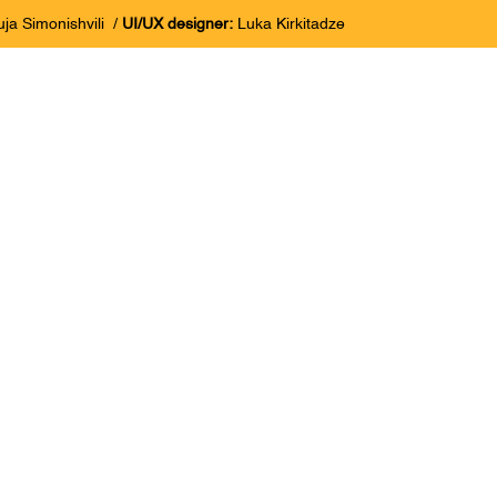
ja Simonishvili
/
UI/UX designer:
Luka Kirkitadze