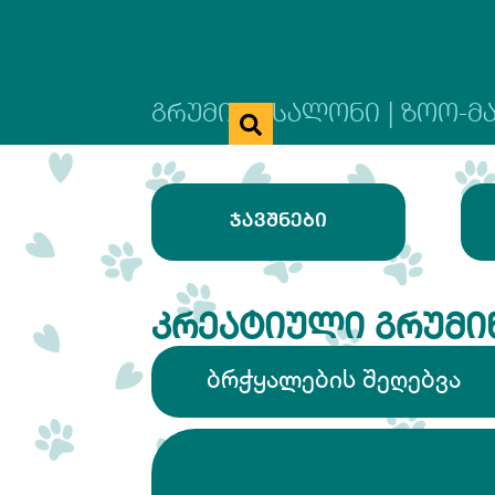
ᲒᲠᲣᲛᲘᲜᲒ ᲡᲐᲚᲝᲜᲘ | ᲖᲝᲝ-Მ
ᲯᲐᲕᲨᲜᲔᲑᲘ
ᲙᲠᲔᲐᲢᲘᲣᲚᲘ ᲒᲠᲣᲛᲘ
ბრჭყალების შეღებვა