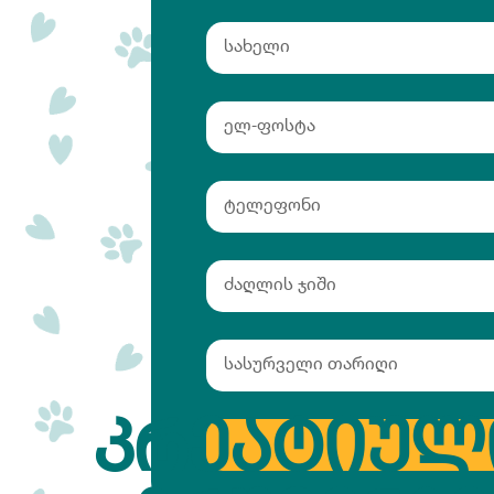
ᲙᲠᲔᲐᲢᲘᲣᲚ