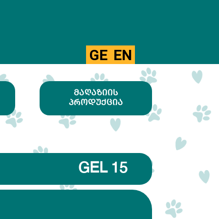
GE
EN
ᲛᲐᲦᲐᲖᲘᲘᲡ
ᲞᲠᲝᲓᲣᲥᲪᲘᲐ
GEL 15