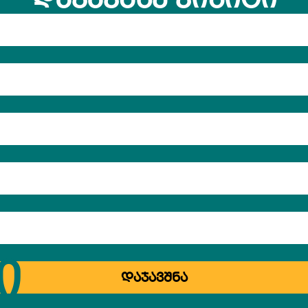
Ი
ᲓᲐᲯᲐᲕᲨᲜᲐ