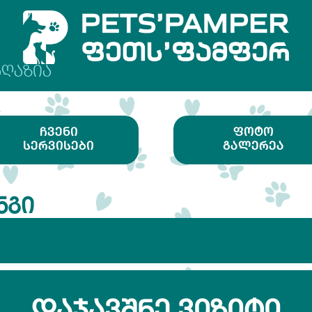
ᲐᲦᲐᲖᲘᲐ
ᲩᲕᲔᲜᲘ
ᲤᲝᲢᲝ
ᲡᲔᲠᲕᲘᲡᲔᲑᲘ
ᲒᲐᲚᲔᲠᲔᲐ
ᲜᲒᲘ
ᲓᲐᲯᲐᲕᲨᲜᲔ ᲕᲘᲖᲘᲢᲘ