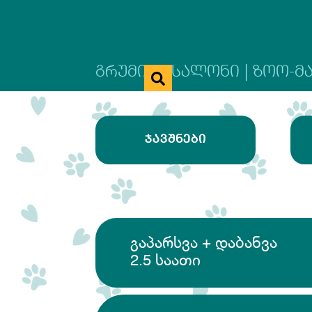
ᲒᲠᲣᲛᲘᲜᲒ ᲡᲐᲚᲝᲜᲘ | ᲖᲝᲝ-Მ
ᲯᲐᲕᲨᲜᲔᲑᲘ
გაპარსვა + დაბანვა
2.5 საათი