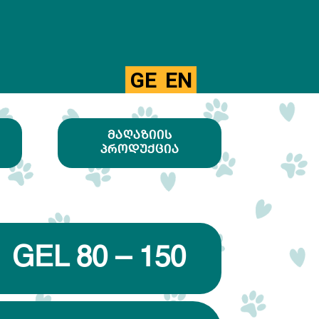
GE
EN
ᲛᲐᲦᲐᲖᲘᲘᲡ
ᲞᲠᲝᲓᲣᲥᲪᲘᲐ
GEL 80 – 150