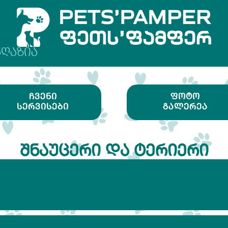
ᲐᲦᲐᲖᲘᲐ
ᲩᲕᲔᲜᲘ
ᲤᲝᲢᲝ
ᲡᲔᲠᲕᲘᲡᲔᲑᲘ
ᲒᲐᲚᲔᲠᲔᲐ
ᲨᲜᲐᲣᲪᲔᲠᲘ ᲓᲐ ᲢᲔᲠᲘᲔᲠᲘ