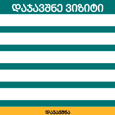
ᲓᲐᲯᲐᲕᲨᲜᲔ ᲕᲘᲖᲘᲢᲘ
ᲓᲐᲯᲐᲕᲨᲜᲐ