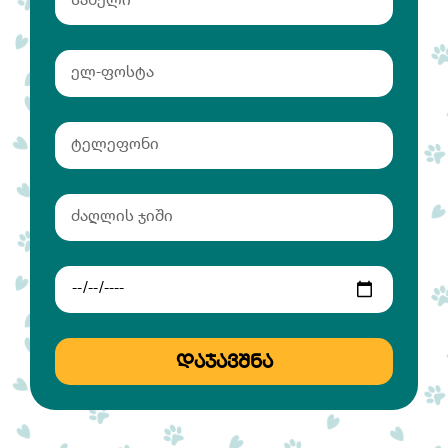
ᲓᲐᲯᲐᲕᲨᲜᲐ