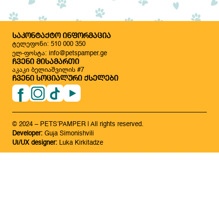
ᲡᲐᲙᲝᲜᲢᲐᲥᲢᲝ ᲘᲜᲤᲝᲠᲛᲐᲪᲘᲐ
ტელეფონი: 510 000 350
ელ-ფოსტა: info@petspamper.ge
ᲩᲕᲔᲜᲘ ᲛᲘᲡᲐᲛᲐᲠᲗᲘ
აკაკი ბელიაშვილის #7
ᲩᲕᲔᲜᲘ ᲡᲝᲪᲘᲐᲚᲣᲠᲘ ᲥᲡᲔᲚᲔᲑᲘ
© 2024 – PETS’PAMPER | All rights reserved.
Developer:
Guja Simonishvili
UI/UX designer:
Luka Kirkitadze