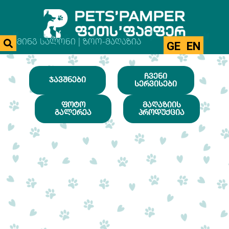
ᲒᲠᲣᲛᲘᲜᲒ ᲡᲐᲚᲝᲜᲘ | ᲖᲝᲝ-ᲛᲐᲦᲐᲖᲘᲐ
GE
EN
ᲩᲕᲔᲜᲘ
ᲯᲐᲕᲨᲜᲔᲑᲘ
ᲡᲔᲠᲕᲘᲡᲔᲑᲘ
ᲤᲝᲢᲝ
ᲛᲐᲦᲐᲖᲘᲘᲡ
ᲒᲐᲚᲔᲠᲔᲐ
ᲞᲠᲝᲓᲣᲥᲪᲘᲐ