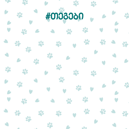
#ᲗᲔᲒᲔᲑᲘ