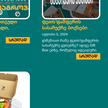
რთგული
ფეთს’ფამფერის
ელი,
სასაჩუქრე ბოქსები
საჩუქრე
ივლისი 5, 2024
საჩუქრდა
ᲡᲠᲣᲚᲐᲓ
გსმენიათ რამე ფეთს’ფამფერის
სასაჩუქრე ყუთებზე? იგივე Gift
Box-ებზე, რომელიც იდეალური
ვარიანტია
ᲡᲠᲣᲚᲐᲓ