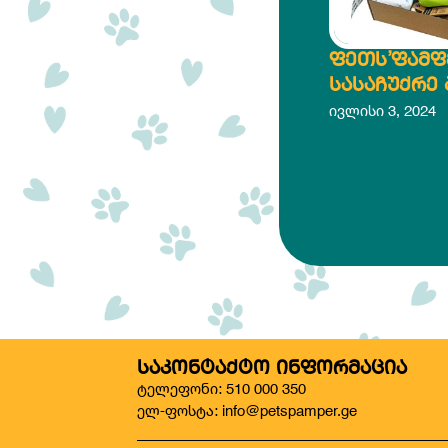
ᲤᲔᲗᲡ’ᲤᲐᲛᲤ
ᲡᲐᲡᲐᲩᲣᲥᲠᲔ
ᲓᲘᲓᲘ ᲯᲘᲨᲘ
ივლისი 3, 2024
ᲫᲐᲦᲚᲔᲑᲘᲡ
ᲡᲐᲙᲝᲜᲢᲐᲥᲢᲝ ᲘᲜᲤᲝᲠᲛᲐᲪᲘᲐ
ტელეფონი: 510 000 350
ელ-ფოსტა: info@petspamper.ge