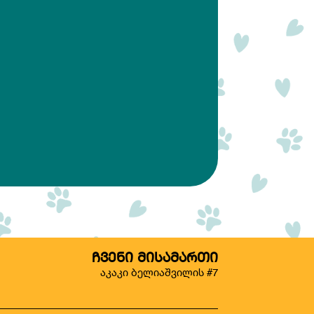
ᲩᲕᲔᲜᲘ ᲛᲘᲡᲐᲛᲐᲠᲗᲘ
აკაკი ბელიაშვილის #7