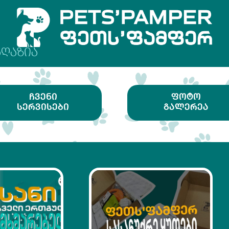
ᲐᲦᲐᲖᲘᲐ
ᲩᲕᲔᲜᲘ
ᲤᲝᲢᲝ
ᲡᲔᲠᲕᲘᲡᲔᲑᲘ
ᲒᲐᲚᲔᲠᲔᲐ