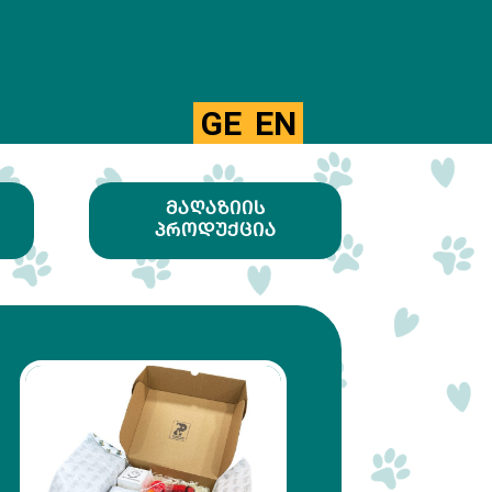
GE
EN
ᲛᲐᲦᲐᲖᲘᲘᲡ
ᲞᲠᲝᲓᲣᲥᲪᲘᲐ