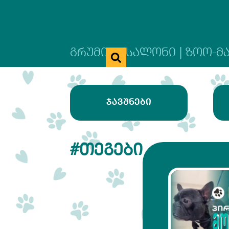
ᲒᲠᲣᲛᲘᲜᲒ ᲡᲐᲚᲝᲜᲘ | ᲖᲝᲝ-Მ
ᲯᲐᲕᲨᲜᲔᲑᲘ
#ᲗᲔᲒᲔᲑᲘ