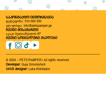
ᲡᲐᲙᲝᲜᲢᲐᲥᲢᲝ ᲘᲜᲤᲝᲠᲛᲐᲪᲘᲐ
ტელეფონი: 510 000 350
ელ-ფოსტა: info@petspamper.ge
ᲩᲕᲔᲜᲘ ᲛᲘᲡᲐᲛᲐᲠᲗᲘ
აკაკი ბელიაშვილის #7
ᲩᲕᲔᲜᲘ ᲡᲝᲪᲘᲐᲚᲣᲠᲘ ᲥᲡᲔᲚᲔᲑᲘ
© 2024 – PETS’PAMPER | All rights reserved.
Developer:
Guja Simonishvili
UI/UX designer:
Luka Kirkitadze