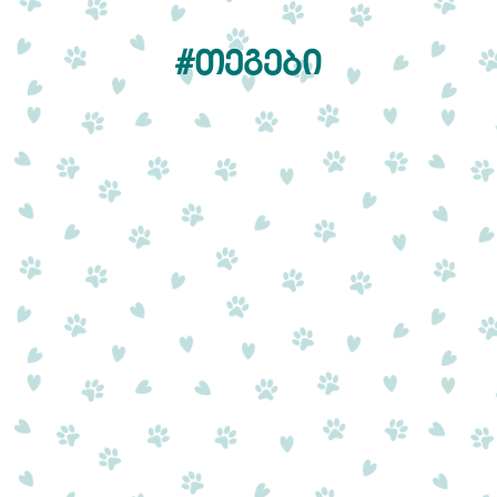
#ᲗᲔᲒᲔᲑᲘ