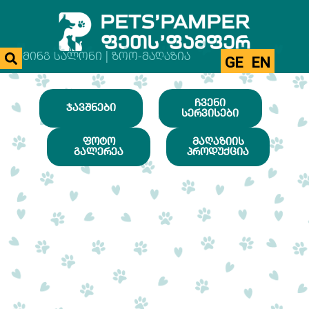
ᲒᲠᲣᲛᲘᲜᲒ ᲡᲐᲚᲝᲜᲘ | ᲖᲝᲝ-ᲛᲐᲦᲐᲖᲘᲐ
GE
EN
ᲩᲕᲔᲜᲘ
ᲯᲐᲕᲨᲜᲔᲑᲘ
ᲡᲔᲠᲕᲘᲡᲔᲑᲘ
ᲤᲝᲢᲝ
ᲛᲐᲦᲐᲖᲘᲘᲡ
ᲒᲐᲚᲔᲠᲔᲐ
ᲞᲠᲝᲓᲣᲥᲪᲘᲐ