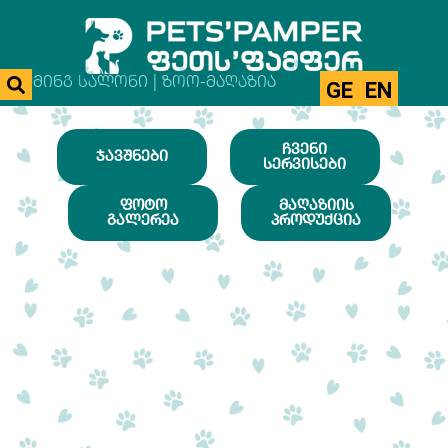
ᲒᲠᲣᲛᲘᲜᲒ ᲡᲐᲚᲝᲜᲘ | ᲖᲝᲝ-ᲛᲐᲦᲐᲖᲘᲐ
GE
EN
ᲩᲕᲔᲜᲘ
ᲯᲐᲕᲨᲜᲔᲑᲘ
ᲡᲔᲠᲕᲘᲡᲔᲑᲘ
ᲤᲝᲢᲝ
ᲛᲐᲦᲐᲖᲘᲘᲡ
ᲒᲐᲚᲔᲠᲔᲐ
ᲞᲠᲝᲓᲣᲥᲪᲘᲐ