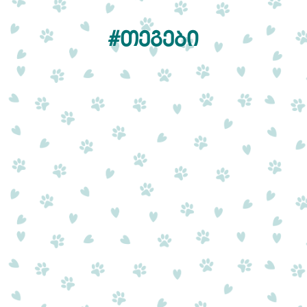
#ᲗᲔᲒᲔᲑᲘ