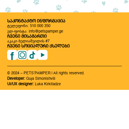
ᲡᲐᲙᲝᲜᲢᲐᲥᲢᲝ ᲘᲜᲤᲝᲠᲛᲐᲪᲘᲐ
ტელეფონი: 510 000 350
ელ-ფოსტა: info@petspamper.ge
ᲩᲕᲔᲜᲘ ᲛᲘᲡᲐᲛᲐᲠᲗᲘ
აკაკი ბელიაშვილის #7
ᲩᲕᲔᲜᲘ ᲡᲝᲪᲘᲐᲚᲣᲠᲘ ᲥᲡᲔᲚᲔᲑᲘ
© 2024 – PETS’PAMPER | All rights reserved.
Developer:
Guja Simonishvili
UI/UX designer:
Luka Kirkitadze