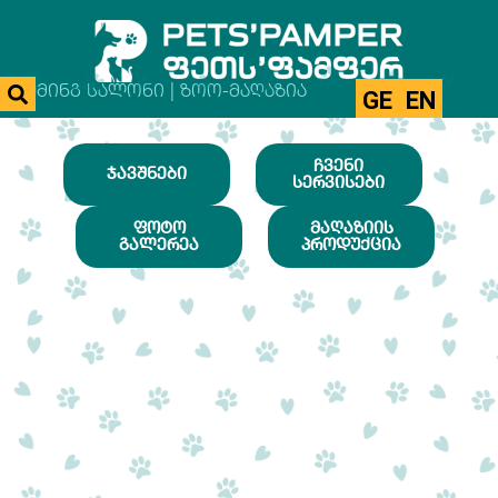
ᲒᲠᲣᲛᲘᲜᲒ ᲡᲐᲚᲝᲜᲘ | ᲖᲝᲝ-ᲛᲐᲦᲐᲖᲘᲐ
GE
EN
ᲩᲕᲔᲜᲘ
ᲯᲐᲕᲨᲜᲔᲑᲘ
ᲡᲔᲠᲕᲘᲡᲔᲑᲘ
ᲤᲝᲢᲝ
ᲛᲐᲦᲐᲖᲘᲘᲡ
ᲒᲐᲚᲔᲠᲔᲐ
ᲞᲠᲝᲓᲣᲥᲪᲘᲐ