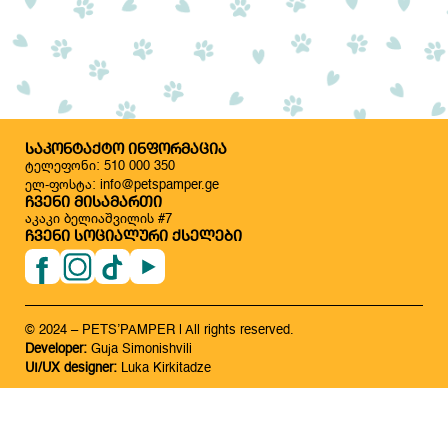
ᲡᲐᲙᲝᲜᲢᲐᲥᲢᲝ ᲘᲜᲤᲝᲠᲛᲐᲪᲘᲐ
ტელეფონი: 510 000 350
ელ-ფოსტა: info@petspamper.ge
ᲩᲕᲔᲜᲘ ᲛᲘᲡᲐᲛᲐᲠᲗᲘ
აკაკი ბელიაშვილის #7
ᲩᲕᲔᲜᲘ ᲡᲝᲪᲘᲐᲚᲣᲠᲘ ᲥᲡᲔᲚᲔᲑᲘ
© 2024 – PETS’PAMPER | All rights reserved.
Developer:
Guja Simonishvili
UI/UX designer:
Luka Kirkitadze