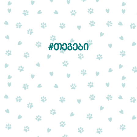
#ᲗᲔᲒᲔᲑᲘ