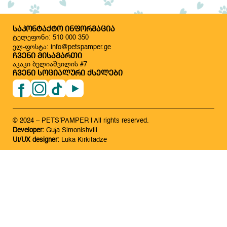
ᲡᲐᲙᲝᲜᲢᲐᲥᲢᲝ ᲘᲜᲤᲝᲠᲛᲐᲪᲘᲐ
ტელეფონი: 510 000 350
ელ-ფოსტა: info@petspamper.ge
ᲩᲕᲔᲜᲘ ᲛᲘᲡᲐᲛᲐᲠᲗᲘ
აკაკი ბელიაშვილის #7
ᲩᲕᲔᲜᲘ ᲡᲝᲪᲘᲐᲚᲣᲠᲘ ᲥᲡᲔᲚᲔᲑᲘ
© 2024 – PETS’PAMPER | All rights reserved.
Developer:
Guja Simonishvili
UI/UX designer:
Luka Kirkitadze