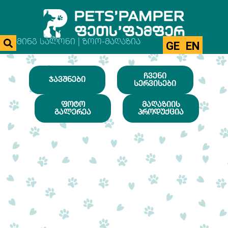
ᲒᲠᲣᲛᲘᲜᲒ ᲡᲐᲚᲝᲜᲘ | ᲖᲝᲝ-ᲛᲐᲦᲐᲖᲘᲐ
GE
EN
ᲩᲕᲔᲜᲘ
ᲯᲐᲕᲨᲜᲔᲑᲘ
ᲡᲔᲠᲕᲘᲡᲔᲑᲘ
ᲤᲝᲢᲝ
ᲛᲐᲦᲐᲖᲘᲘᲡ
ᲒᲐᲚᲔᲠᲔᲐ
ᲞᲠᲝᲓᲣᲥᲪᲘᲐ