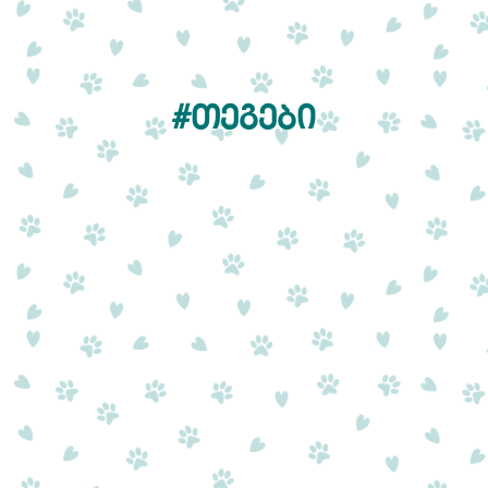
#ᲗᲔᲒᲔᲑᲘ