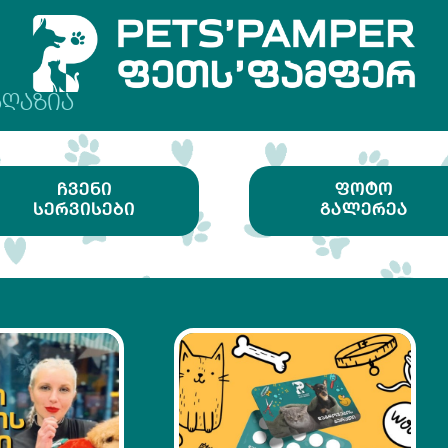
ᲐᲦᲐᲖᲘᲐ
ᲩᲕᲔᲜᲘ
ᲤᲝᲢᲝ
ᲡᲔᲠᲕᲘᲡᲔᲑᲘ
ᲒᲐᲚᲔᲠᲔᲐ