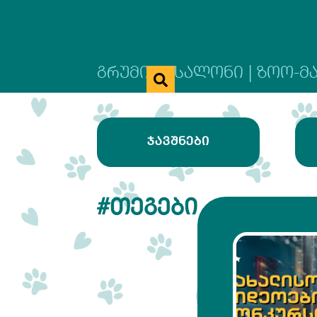
ᲒᲠᲣᲛᲘᲜᲒ ᲡᲐᲚᲝᲜᲘ | ᲖᲝᲝ-Მ
ᲯᲐᲕᲨᲜᲔᲑᲘ
#ᲗᲔᲒᲔᲑᲘ