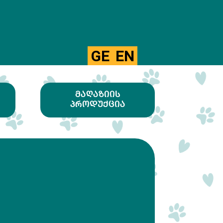
GE
EN
ᲛᲐᲦᲐᲖᲘᲘᲡ
ᲞᲠᲝᲓᲣᲥᲪᲘᲐ