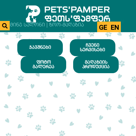
ᲒᲠᲣᲛᲘᲜᲒ ᲡᲐᲚᲝᲜᲘ | ᲖᲝᲝ-ᲛᲐᲦᲐᲖᲘᲐ
GE
EN
ᲩᲕᲔᲜᲘ
ᲯᲐᲕᲨᲜᲔᲑᲘ
ᲡᲔᲠᲕᲘᲡᲔᲑᲘ
ᲤᲝᲢᲝ
ᲛᲐᲦᲐᲖᲘᲘᲡ
ᲒᲐᲚᲔᲠᲔᲐ
ᲞᲠᲝᲓᲣᲥᲪᲘᲐ