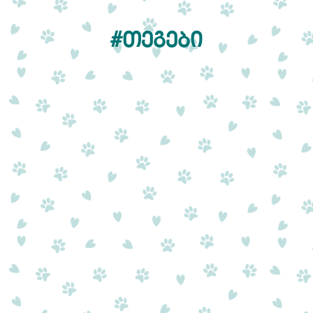
#ᲗᲔᲒᲔᲑᲘ