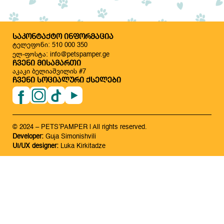
ᲡᲐᲙᲝᲜᲢᲐᲥᲢᲝ ᲘᲜᲤᲝᲠᲛᲐᲪᲘᲐ
ტელეფონი: 510 000 350
ელ-ფოსტა: info@petspamper.ge
ᲩᲕᲔᲜᲘ ᲛᲘᲡᲐᲛᲐᲠᲗᲘ
აკაკი ბელიაშვილის #7
ᲩᲕᲔᲜᲘ ᲡᲝᲪᲘᲐᲚᲣᲠᲘ ᲥᲡᲔᲚᲔᲑᲘ
© 2024 – PETS’PAMPER | All rights reserved.
Developer:
Guja Simonishvili
UI/UX designer:
Luka Kirkitadze