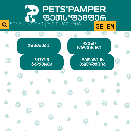
ᲒᲠᲣᲛᲘᲜᲒ ᲡᲐᲚᲝᲜᲘ | ᲖᲝᲝ-ᲛᲐᲦᲐᲖᲘᲐ
GE
EN
ᲩᲕᲔᲜᲘ
ᲯᲐᲕᲨᲜᲔᲑᲘ
ᲡᲔᲠᲕᲘᲡᲔᲑᲘ
ᲤᲝᲢᲝ
ᲛᲐᲦᲐᲖᲘᲘᲡ
ᲒᲐᲚᲔᲠᲔᲐ
ᲞᲠᲝᲓᲣᲥᲪᲘᲐ