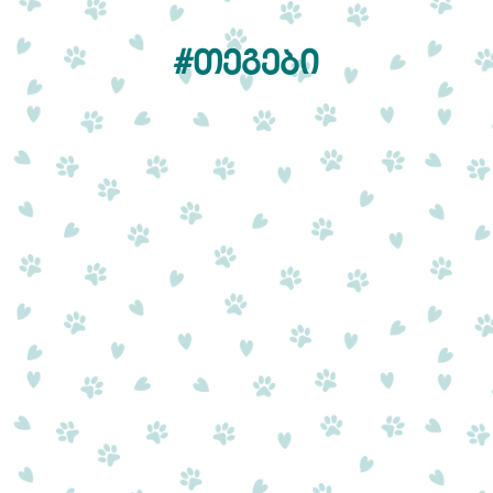
#ᲗᲔᲒᲔᲑᲘ