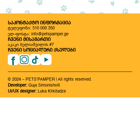
ᲡᲐᲙᲝᲜᲢᲐᲥᲢᲝ ᲘᲜᲤᲝᲠᲛᲐᲪᲘᲐ
ტელეფონი: 510 000 350
ელ-ფოსტა: info@petspamper.ge
ᲩᲕᲔᲜᲘ ᲛᲘᲡᲐᲛᲐᲠᲗᲘ
აკაკი ბელიაშვილის #7
ᲩᲕᲔᲜᲘ ᲡᲝᲪᲘᲐᲚᲣᲠᲘ ᲥᲡᲔᲚᲔᲑᲘ
© 2024 – PETS’PAMPER | All rights reserved.
Developer:
Guja Simonishvili
UI/UX designer:
Luka Kirkitadze