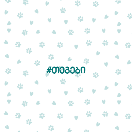
#ᲗᲔᲒᲔᲑᲘ