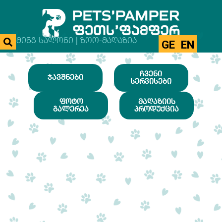
ᲒᲠᲣᲛᲘᲜᲒ ᲡᲐᲚᲝᲜᲘ | ᲖᲝᲝ-ᲛᲐᲦᲐᲖᲘᲐ
GE
EN
ᲩᲕᲔᲜᲘ
ᲯᲐᲕᲨᲜᲔᲑᲘ
ᲡᲔᲠᲕᲘᲡᲔᲑᲘ
ᲤᲝᲢᲝ
ᲛᲐᲦᲐᲖᲘᲘᲡ
ᲒᲐᲚᲔᲠᲔᲐ
ᲞᲠᲝᲓᲣᲥᲪᲘᲐ