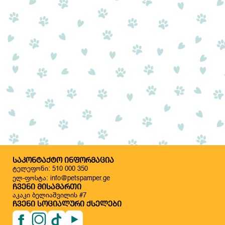
ᲡᲐᲙᲝᲜᲢᲐᲥᲢᲝ ᲘᲜᲤᲝᲠᲛᲐᲪᲘᲐ
ტელეფონი: 510 000 350
ელ-ფოსტა: info@petspamper.ge
ᲩᲕᲔᲜᲘ ᲛᲘᲡᲐᲛᲐᲠᲗᲘ
აკაკი ბელიაშვილის #7
ᲩᲕᲔᲜᲘ ᲡᲝᲪᲘᲐᲚᲣᲠᲘ ᲥᲡᲔᲚᲔᲑᲘ