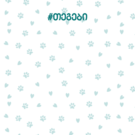
#ᲗᲔᲒᲔᲑᲘ