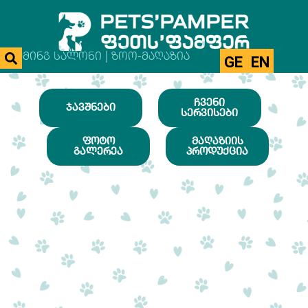
ᲒᲠᲣᲛᲘᲜᲒ ᲡᲐᲚᲝᲜᲘ | ᲖᲝᲝ-ᲛᲐᲦᲐᲖᲘᲐ
GE
EN
ᲩᲕᲔᲜᲘ
ᲯᲐᲕᲨᲜᲔᲑᲘ
ᲡᲔᲠᲕᲘᲡᲔᲑᲘ
ᲤᲝᲢᲝ
ᲛᲐᲦᲐᲖᲘᲘᲡ
ᲒᲐᲚᲔᲠᲔᲐ
ᲞᲠᲝᲓᲣᲥᲪᲘᲐ