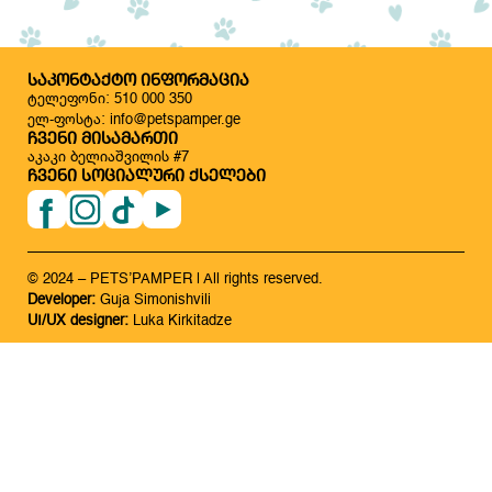
ᲡᲐᲙᲝᲜᲢᲐᲥᲢᲝ ᲘᲜᲤᲝᲠᲛᲐᲪᲘᲐ
ტელეფონი: 510 000 350
ელ-ფოსტა: info@petspamper.ge
ᲩᲕᲔᲜᲘ ᲛᲘᲡᲐᲛᲐᲠᲗᲘ
აკაკი ბელიაშვილის #7
ᲩᲕᲔᲜᲘ ᲡᲝᲪᲘᲐᲚᲣᲠᲘ ᲥᲡᲔᲚᲔᲑᲘ
© 2024 – PETS’PAMPER | All rights reserved.
Developer:
Guja Simonishvili
UI/UX designer:
Luka Kirkitadze