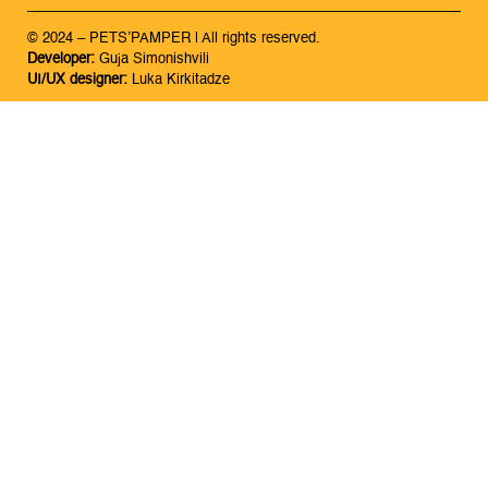
© 2024 – PETS’PAMPER | All rights reserved.
Developer:
Guja Simonishvili
UI/UX designer:
Luka Kirkitadze