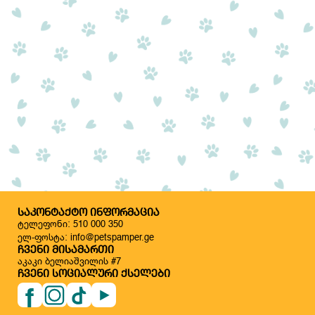
ᲡᲐᲙᲝᲜᲢᲐᲥᲢᲝ ᲘᲜᲤᲝᲠᲛᲐᲪᲘᲐ
ტელეფონი: 510 000 350
ელ-ფოსტა: info@petspamper.ge
ᲩᲕᲔᲜᲘ ᲛᲘᲡᲐᲛᲐᲠᲗᲘ
აკაკი ბელიაშვილის #7
ᲩᲕᲔᲜᲘ ᲡᲝᲪᲘᲐᲚᲣᲠᲘ ᲥᲡᲔᲚᲔᲑᲘ