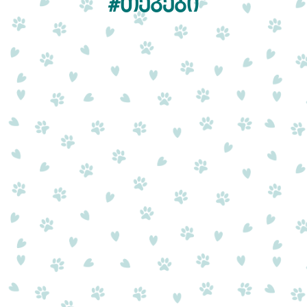
#ᲗᲔᲒᲔᲑᲘ