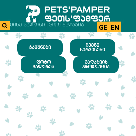
ᲒᲠᲣᲛᲘᲜᲒ ᲡᲐᲚᲝᲜᲘ | ᲖᲝᲝ-ᲛᲐᲦᲐᲖᲘᲐ
GE
EN
ᲩᲕᲔᲜᲘ
ᲯᲐᲕᲨᲜᲔᲑᲘ
ᲡᲔᲠᲕᲘᲡᲔᲑᲘ
ᲤᲝᲢᲝ
ᲛᲐᲦᲐᲖᲘᲘᲡ
ᲒᲐᲚᲔᲠᲔᲐ
ᲞᲠᲝᲓᲣᲥᲪᲘᲐ