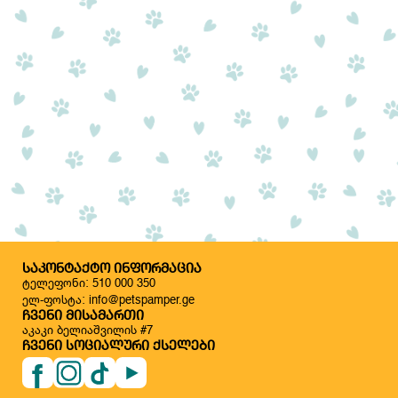
ᲡᲐᲙᲝᲜᲢᲐᲥᲢᲝ ᲘᲜᲤᲝᲠᲛᲐᲪᲘᲐ
ტელეფონი: 510 000 350
ელ-ფოსტა: info@petspamper.ge
ᲩᲕᲔᲜᲘ ᲛᲘᲡᲐᲛᲐᲠᲗᲘ
აკაკი ბელიაშვილის #7
ᲩᲕᲔᲜᲘ ᲡᲝᲪᲘᲐᲚᲣᲠᲘ ᲥᲡᲔᲚᲔᲑᲘ