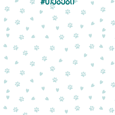
#ᲗᲔᲒᲔᲑᲘ