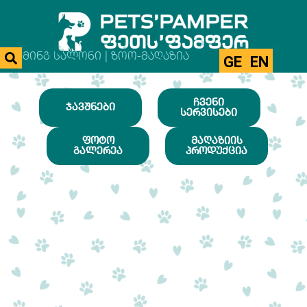
ᲒᲠᲣᲛᲘᲜᲒ ᲡᲐᲚᲝᲜᲘ | ᲖᲝᲝ-ᲛᲐᲦᲐᲖᲘᲐ
GE
EN
ᲩᲕᲔᲜᲘ
ᲯᲐᲕᲨᲜᲔᲑᲘ
ᲡᲔᲠᲕᲘᲡᲔᲑᲘ
ᲤᲝᲢᲝ
ᲛᲐᲦᲐᲖᲘᲘᲡ
ᲒᲐᲚᲔᲠᲔᲐ
ᲞᲠᲝᲓᲣᲥᲪᲘᲐ