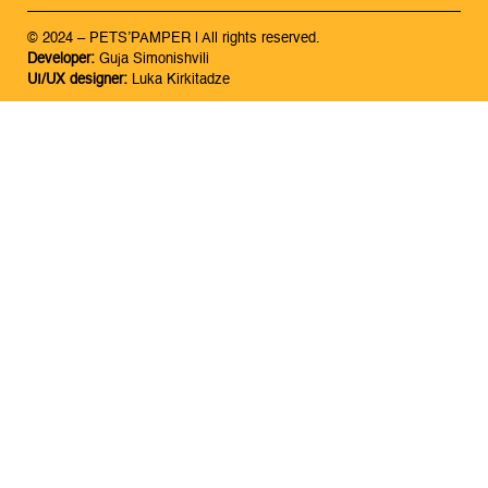
© 2024 – PETS’PAMPER | All rights reserved.
Developer:
Guja Simonishvili
UI/UX designer:
Luka Kirkitadze