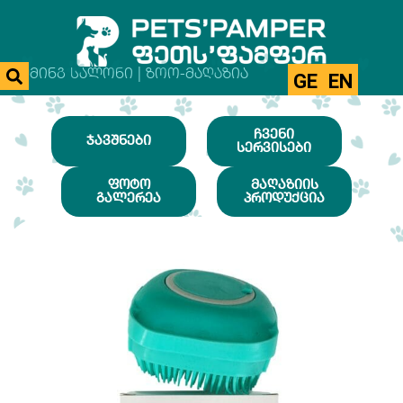
ᲒᲠᲣᲛᲘᲜᲒ ᲡᲐᲚᲝᲜᲘ | ᲖᲝᲝ-ᲛᲐᲦᲐᲖᲘᲐ
GE
EN
ᲩᲕᲔᲜᲘ
ᲯᲐᲕᲨᲜᲔᲑᲘ
ᲡᲔᲠᲕᲘᲡᲔᲑᲘ
ᲤᲝᲢᲝ
ᲛᲐᲦᲐᲖᲘᲘᲡ
ᲒᲐᲚᲔᲠᲔᲐ
ᲞᲠᲝᲓᲣᲥᲪᲘᲐ