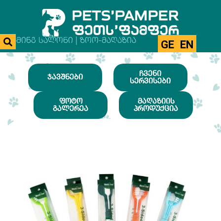
ᲒᲠᲣᲛᲘᲜᲒ ᲡᲐᲚᲝᲜᲘ | ᲖᲝᲝ-ᲛᲐᲦᲐᲖᲘᲐ
GE
EN
ᲩᲕᲔᲜᲘ
ᲯᲐᲕᲨᲜᲔᲑᲘ
ᲡᲔᲠᲕᲘᲡᲔᲑᲘ
ᲤᲝᲢᲝ
ᲛᲐᲦᲐᲖᲘᲘᲡ
ᲒᲐᲚᲔᲠᲔᲐ
ᲞᲠᲝᲓᲣᲥᲪᲘᲐ