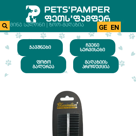
ᲒᲠᲣᲛᲘᲜᲒ ᲡᲐᲚᲝᲜᲘ | ᲖᲝᲝ-ᲛᲐᲦᲐᲖᲘᲐ
GE
EN
ᲩᲕᲔᲜᲘ
ᲯᲐᲕᲨᲜᲔᲑᲘ
ᲡᲔᲠᲕᲘᲡᲔᲑᲘ
ᲤᲝᲢᲝ
ᲛᲐᲦᲐᲖᲘᲘᲡ
ᲒᲐᲚᲔᲠᲔᲐ
ᲞᲠᲝᲓᲣᲥᲪᲘᲐ