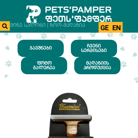
ᲒᲠᲣᲛᲘᲜᲒ ᲡᲐᲚᲝᲜᲘ | ᲖᲝᲝ-ᲛᲐᲦᲐᲖᲘᲐ
GE
EN
ᲩᲕᲔᲜᲘ
ᲯᲐᲕᲨᲜᲔᲑᲘ
ᲡᲔᲠᲕᲘᲡᲔᲑᲘ
ᲤᲝᲢᲝ
ᲛᲐᲦᲐᲖᲘᲘᲡ
ᲒᲐᲚᲔᲠᲔᲐ
ᲞᲠᲝᲓᲣᲥᲪᲘᲐ