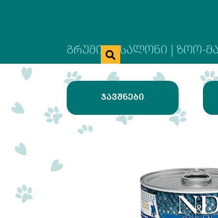
ᲒᲠᲣᲛᲘᲜᲒ ᲡᲐᲚᲝᲜᲘ | ᲖᲝᲝ-Მ
ᲯᲐᲕᲨᲜᲔᲑᲘ